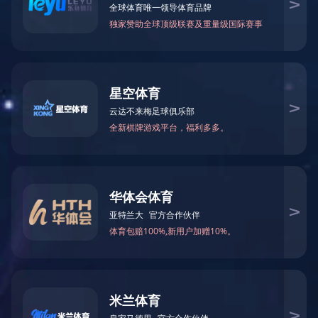
禾大道八一科技产业园2栋首层，是一家拥有先进技术和
工程经验的国家高新技术企业。专注于“环境治理”技术
的研发和实施的企业；是一家拥有先进技术和工程经验
的环保公司，主要从事环保咨询、环保手续、技术服
务、运营维护、在线监测、危废固废处理、环保管家等
全方位的环保服务；承接环保工程、市政工程、机电工
程，暖通工程，钢结构工程，生态修复工程；专业从事
污水处理、废气治理、通风除尘、噪声治理、除臭、甲
醛治理多年，拥有自己的设备生产工厂。