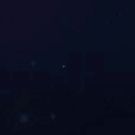
|
米兰体育
|
米
兰体育下载
（中国）官方
网站登录入口