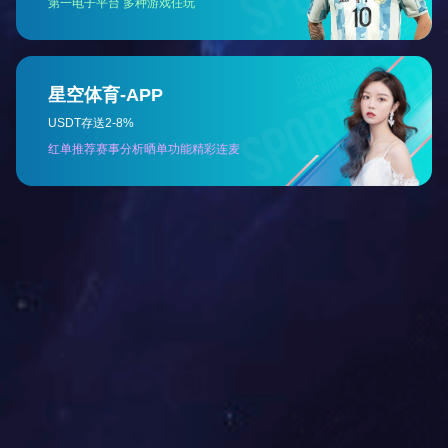
[2026-02-06]
广州推动减污降碳协同增效 绘就绿色低...
[2026-01-31]
深入生产一线 倾听企业呼声 着力破解...
[2026-01-14]
聚合力强帮扶 谋实策促发展 ——省住...
[2025-12-26]
400-698-2838
Copyright © 开云体育 版权所有