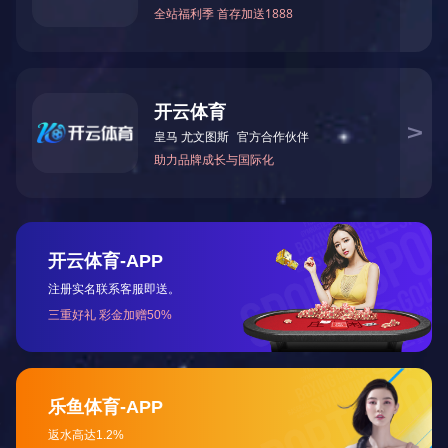
农村生活污水治理
污水治理案例
废气治理案例
无车车间案例
机电暖通工程
防白蚁、除甲醛