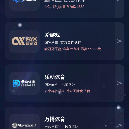
项目案例
Project
查看更多