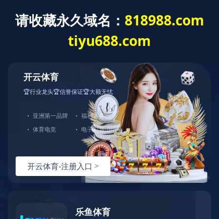
公司概况
Company
查看更多
开云体育
开云体育成立于2009年12月，位于广州市白云区嘉禾均