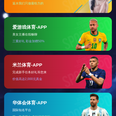
广东某企业地块土壤修...
市政工程
挥发性有机物（VOC...
新闻资讯
News
查看更多
老城市新活力！APEC广州之约，见...