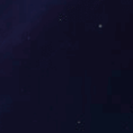
星空体育·（中
国）官方网站
|
开云体育
|
开
云体育
|
星空
体育网站入口